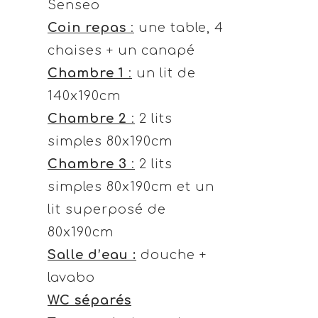
Senseo
Coin repas
:
une table, 4
chaises + un canapé
Chambre 1
:
un lit de
140x190cm
Chambre 2
:
2 lits
simples 80x190cm
Chambre 3
:
2 lits
simples 80x190cm et un
lit superposé de
80x190cm
Salle d’eau :
douche +
lavabo
WC séparés