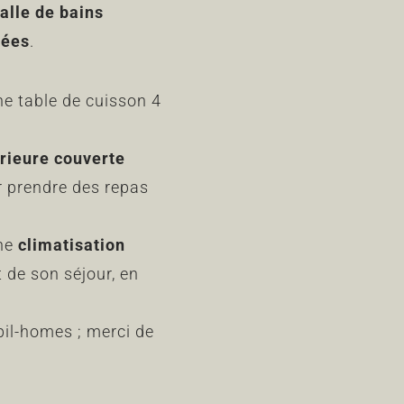
alle de bains
rées
.
ne table de cuisson 4
érieure couverte
ur prendre des repas
une
climatisation
 de son séjour, en
il-homes ; merci de