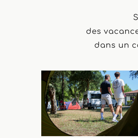
S
des vacance
dans un ca