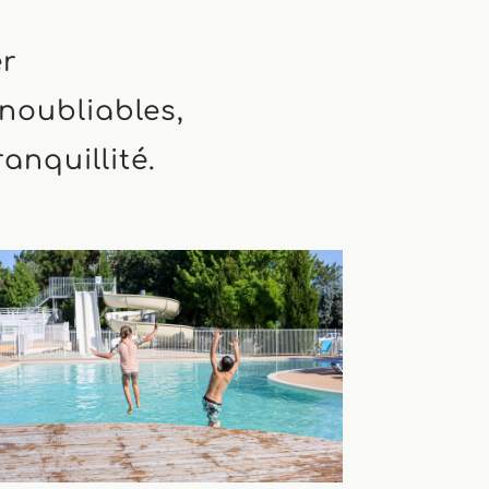
er
noubliables,
anquillité.