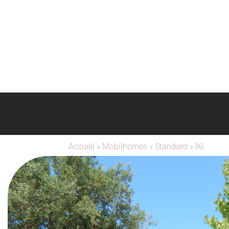
Accueil
»
Mobilhomes « Standard » ￼