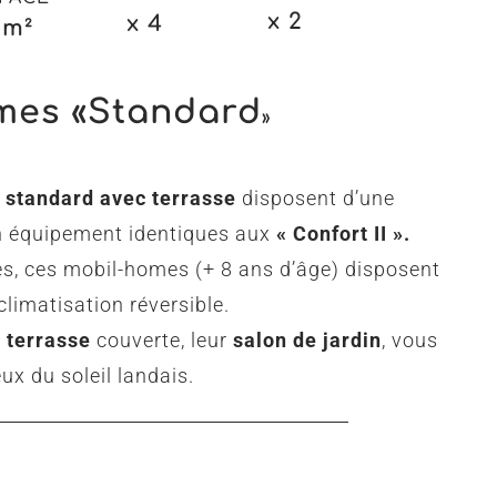
x 2
x 4
6m²
mes «
Standard
»
standard avec terrasse
disposent d’une
un équipement identiques aux
« Confort II »
.
s, ces mobil-homes (+ 8 ans d’âge) disposent
climatisation réversible.
 terrasse
couverte, leur
salon de jardin
, vous
ux du soleil landais.