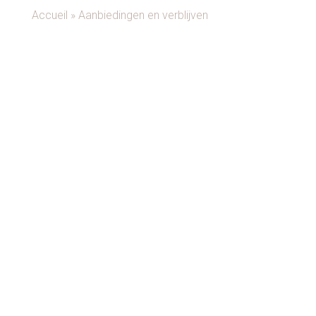
Accueil
»
Aanbiedingen en verblijven
SURFVAKAN
TIE
Het is hier.