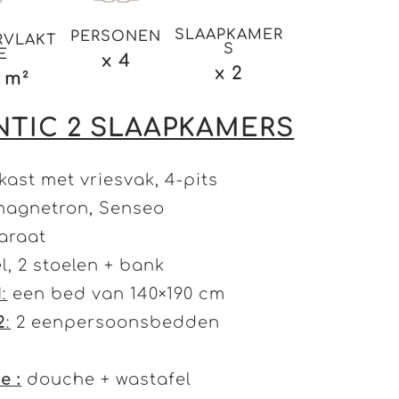
SLAAPKAMER
PERSONEN
RVLAKT
S
E
x 4
x 2
 m²
NTIC 2 SLAAPKAMERS
kast met vriesvak, 4-pits
magnetron, Senseo
araat
l, 2 stoelen + bank
1
:
een bed van 140×190 cm
2
:
2 eenpersoonsbedden
e :
douche + wastafel