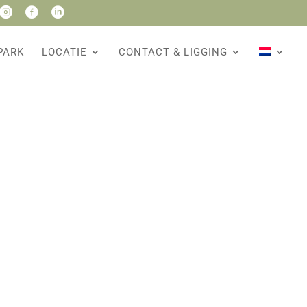



PARK
LOCATIE
CONTACT & LIGGING