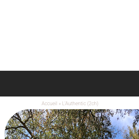
Accueil
»
L’Authentic (2ch)