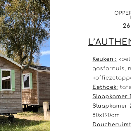
OPPE
26
L’AUTHE
Keuken :
koel
gasfornuis, 
koffiezetapp
Eethoek
:
tafe
Slaapkamer 
Slaapkamer 
80x190cm
Doucheruimt