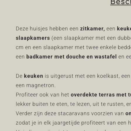
Besc
Deze huisjes hebben
een
zitkamer
,
een
keuk
slaapkamers
(een slaapkamer met een dubbe
cm en een slaapkamer met twee enkele bedd
een
badkamer met
douche en wastafel
en e
De
keuken
is uitgerust met een koelkast, een 
een magnetron.
Profiteer ook van het
overdekte terras met t
lekker buiten te eten, te lezen, uit te rusten, e
Verder zijn deze stacaravans voorzien van
o
zodat je in elk jaargetijde profiteert van een h