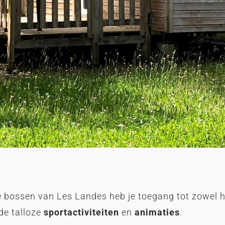
e bossen van Les Landes heb je toegang tot zowel 
 de talloze
sportactiviteiten
en
animaties
.