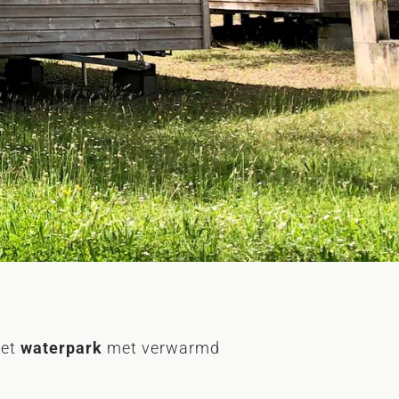
het
waterpark
met verwarmd