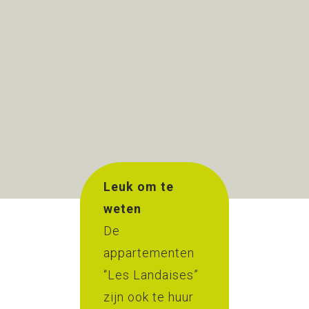
Leuk om te
weten
De
appartementen
“Les Landaises”
zijn ook te huur