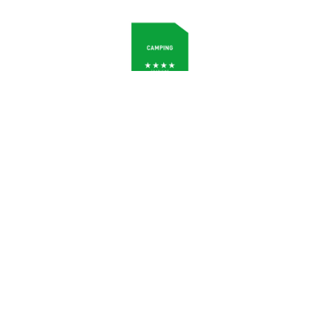
Camping 4 étoiles dans les Landes – Camping 4 étoiles en
Aquitaine – Camping 4 étoiles dans le sud-ouest @L’Airial –
Camping 4 étoiles Soustons – Réalisation
STUDIO ED