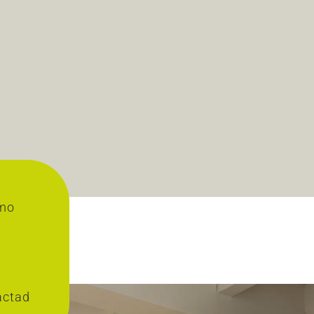
omo
actad