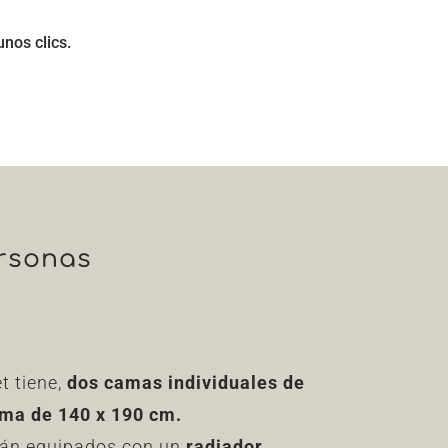
unos clics.
ersonas
t tiene,
dos camas individuales de
ama de 140 x 190 cm
.
tán equipados con un
radiador