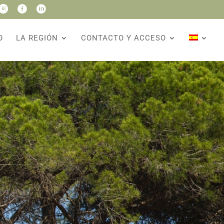



O
LA REGIÓN
CONTACTO Y ACCESO