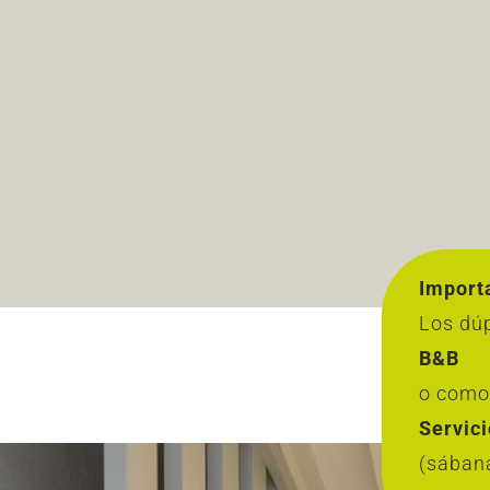
Import
Los dú
B&B
o como 
Servici
(sábana