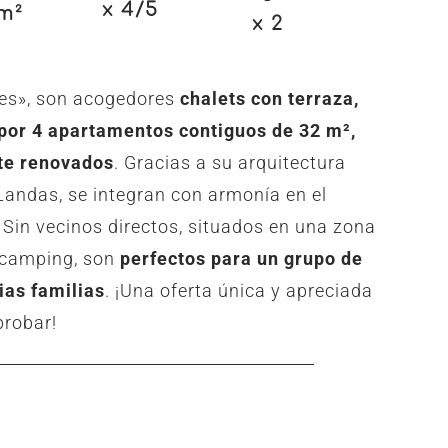
x 4/5
m²
x 2
es», son acogedores
chalets con terraza,
or 4 apartamentos contiguos de 32 m²,
te renovados
. Gracias a su arquitectura
 Landas, se integran con armonía en el
. Sin vecinos directos, situados en una zona
l camping, son
perfectos para un grupo de
ias familias
. ¡Una oferta única y apreciada
probar!