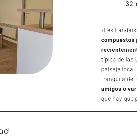
32 
«Les Landais
compuestos p
recientemen
típica de las
paisaje local
tranquila de
amigos o var
que hay que 
dad