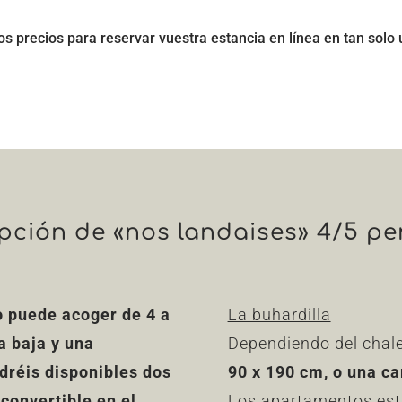
os precios para reservar vuestra estancia en línea en tan solo 
pción de «nos landaises» 4/5 p
 puede acoger de 4 a
La buhardilla
a baja y una
Dependiendo del chale
ndréis disponibles dos
90 x 190 cm, o una c
convertible en el
Los apartamentos es