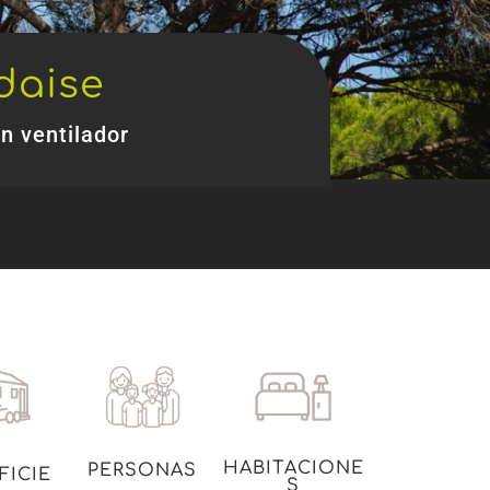
daise
n ventilador
HABITACIONE
PERSONAS
FICIE
S