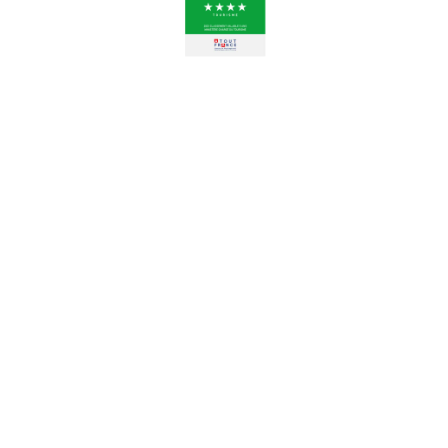
Camping 4 étoiles dans les Landes – Camping 4 étoiles en
Aquitaine – Camping 4 étoiles dans le sud-ouest @L’Airial –
Camping 4 étoiles Soustons – Réalisation
STUDIO ED
Français
(
Frans
)
English
(
Engels
)
Español
(
Spaans
)
Deutsch
(
Duits
)
Nederlands