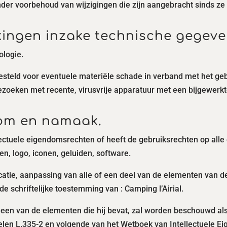
der voorbehoud van wijzigingen die zijn aangebracht sinds ze o
kingen inzake technische gegeve
ologie.
esteld voor eventuele materiële schade in verband met het ge
 bezoeken met recente, virusvrije apparatuur met een bijgewerk
ndom en namaak.
llectuele eigendomsrechten of heeft de gebruiksrechten op alle 
n, logo, iconen, geluiden, software.
icatie, aanpassing van alle of een deel van de elementen van d
e schriftelijke toestemming van : Camping l’Airial.
n een van de elementen die hij bevat, zal worden beschouwd al
elen L.335-2 en volgende van het Wetboek van Intellectuele E