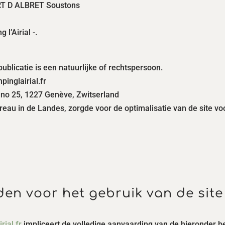
PORT D ALBRET Soustons
 l’Airial -.
ublicatie is een natuurlijke of rechtspersoon.
pinglairial.fr
no 25, 1227 Genève, Zwitserland
reau in de Landes, zorgde voor de optimalisatie van de site v
en voor het gebruik van de sit
ial.fr
impliceert de volledige aanvaarding van de hieronder