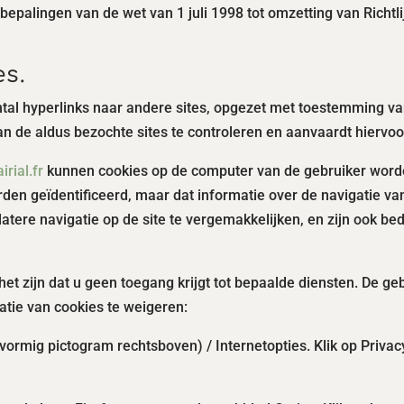
palingen van de wet van 1 juli 1998 tot omzetting van Richtl
es.
al hyperlinks naar andere sites, opgezet met toestemming van 
an de aldus bezochte sites te controleren en aanvaardt hiervo
rial.fr
kunnen cookies op de computer van de gebruiker worden
en geïdentificeerd, maar dat informatie over de navigatie van
atere navigatie op de site te vergemakkelijken, en zijn ook b
 het zijn dat u geen toegang krijgt tot bepaalde diensten. De g
atie van cookies te weigeren:
lvormig pictogram rechtsboven) / Internetopties. Klik op Privac