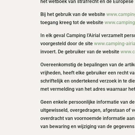
het wetboek van strafrecht en de Europese r
Bij het gebruik van de website
www.camping-
toegang kreeg tot de website
www.camping-a
In elk geval Camping l’Airial verzamelt per
voorgesteld door de site
www.camping-airial
invoert. De gebruiker van de website
www.ca
Overeenkomstig de bepalingen van de artik
vrijheden, heeft elke gebruiker een recht 
schriftelijk en ondertekend verzoek in te 
met vermelding van het adres waarnaar he
Geen enkele persoonlijke informatie van d
uitgewisseld, overgedragen, afgestaan of v
overdracht van voornoemde informatie aan 
van bewaring en wijziging van de gegevens 