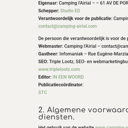
Eigenaar
: Camping l’Airial – – 61 AV DE 
Schepper
:
Studio ED
Verantwoordelijk voor de publicatie
: Camping
contact@camping-airial.com
De persoon die verantwoordelijk is voor de p
Webmaster
: Camping l’Airial – contact@cam
Gastheer
: Infomaniak – Rue Eugène-Marzia
SEO
: Triple Lootz, SEO- en webmarketingbu
www.triplelootz.com
Editor
:
IN EEN WOORD
Publicatiecoördinator
:
STC
2. Algemene voorwaard
diensten.
Het gebruik van de website
www.camping-air