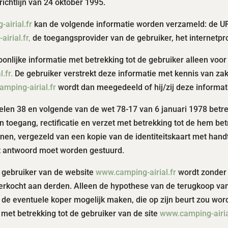
ichtlijn van 24 oktober 1995.
airial.fr
kan de volgende informatie worden verzameld: de URL
irial.fr,
de toegangsprovider van de gebruiker, het internetpro
soonlijke informatie met betrekking tot de gebruiker alleen vo
.fr.
De gebruiker verstrekt deze informatie met kennis van za
mping-airial.fr
wordt dan meegedeeld of hij/zij deze informati
elen 38 en volgende van de wet 78-17 van 6 januari 1978 bet
van toegang, rectificatie en verzet met betrekking tot de hem 
dienen, vergezeld van een kopie van de identiteitskaart met ha
t antwoord moet worden gestuurd.
e gebruiker van de website
www.camping-airial.fr
wordt zonder
erkocht aan derden. Alleen de hypothese van de terugkoop van 
de eventuele koper mogelijk maken, die op zijn beurt zou wor
met betrekking tot de gebruiker van de site
www.camping-airial