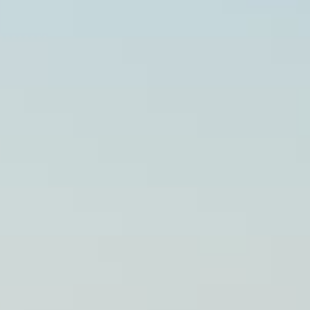
correo
electrónico
contact@camping-
airial.com