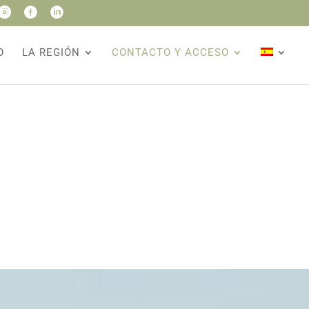



O
LA REGIÓN
CONTACTO Y ACCESO
Escribirnos un