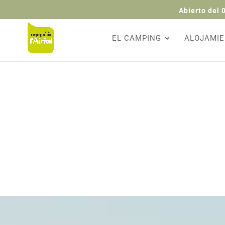
Abierto del 
EL CAMPING
ALOJAMI

Llamar a la