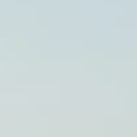
61, avenue du Port
d’Albret
40410 Soustons