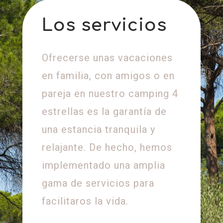
Los servicios
Ofrecerse unas vacaciones
en familia, con amigos o en
pareja en nuestro camping 4
estrellas es la garantía de
una estancia tranquila y
relajante. De hecho, hemos
implementado una amplia
gama de servicios para
facilitaros la vida.