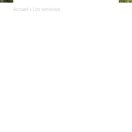
Accueil
»
Los servicios
¡Es gratis!
La felicidad del
espacio
acuático
, con piscina