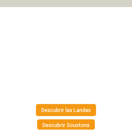
Descubrir la
costa
landesa
Las Landas, que cuentan con
un entorno excepcional, son
un verdadero paraíso para los
que buscan naturaleza y
autenticidad.
Descubrir las Landas
Descubrir Soustons