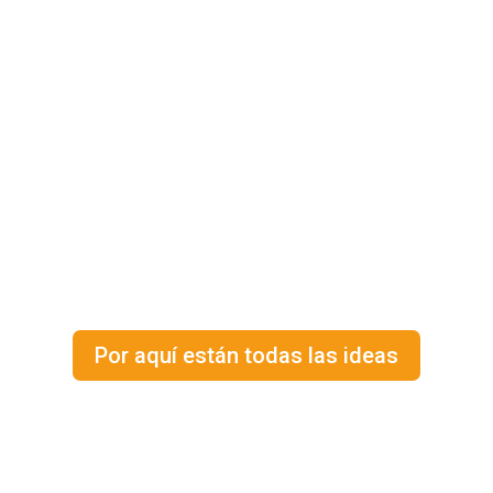
¿Qué hacer durante
vuestra estancia en
L’Airial, en las
Landas?
¡Las posibilidades
son infinitas!
Por aquí están todas las ideas