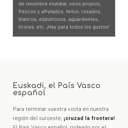
de renombre mundial, vinos propios,
frescos y afrutados, tintos, rosados,
blancos, espumosos, aguardientes,
licores, etc. ¡Hay para todos los gustos!
Euskadi, el País Vasco
español
Para terminar vuestra visita en nuestra
región del suroeste,
¡cruzad la frontera!
El País Vasco español, rodeado por el