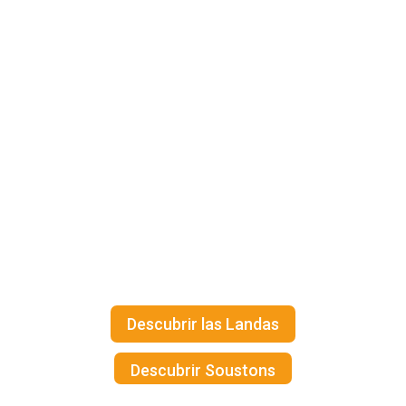
Descubrir la
región
en la costa
landesa
Las Landas, que cuentan con
un entorno excepcional, son
un verdadero paraíso para los
que buscan naturaleza y
autenticidad.
Descubrir las Landas
Descubrir Soustons